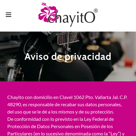
Aviso de privacidad
Chayito con domicilio en Clavel 1062 Pto. Vallarta Jal. C.P.
48290, es responsable de recabar sus datos personales,
del uso que se le dé a los mismos y de su protección.
De conformidad con lo previsto en la Ley Federal de
Protección de Datos Personales en Posesión de los
Particulares (en lo sucesivo denominada como la “Ley”) y